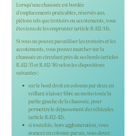
Lorsqu’une chaussée est bordée
d’emplacements praticables, réservés aux
piétons tels que trottoirs ou accotements, vous
êtes tenu de les emprunter (article R.412-34).
Si vous ne pouvez pas utiliser les trottoirs et les
accotements, vous pouvez marcher sur la
chaussée en circulant près de ses bords (articles
R.412-35 et R.412-36) selon les dispositions
suivantes :
sur le bord droit en colonne par deux en
veillant à laisser libre au moins toute la
partie gauche de la chaussée, pour
permettre le dépassement des véhicules
(article R.412-42).
si toutefois, hors agglomération, vous
avancez en colonne par un, vous devez