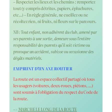
– Respectez les lieux et les chemins : remportez
tout (y compris détritus, papiers, épluchures,
etc…) – En règle générale, ne cueillez ou ne
récoltez rien, ni fruits, ni fleurs sur le parcours.
NB : Tout enfant, non adhérent du club, amené par
ses parents à une sortie, demeure sous l’entière
responsabilité des parents qu’il soit victime ou
provoque un accident, subisse ou occasionne des
dégâts matériels.
EMPRUNT D’UN AXE ROUTIER
La route est un espace collectif partagé où tous
les usagers (voitures, deux-roues, piétons, …)
sont soumis à l’obligation du respect du Code de
la route.
–>
MARCHE LE LONG DE LA ROUTE