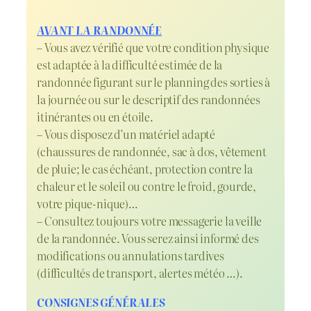
AVANT LA RANDONNÉE
– Vous avez vérifié que votre condition physique
est adaptée à la difficulté estimée de la
randonnée figurant sur le planning des sorties à
la journée ou sur le descriptif des randonnées
itinérantes ou en étoile.
– Vous disposez d’un matériel adapté
(chaussures de randonnée, sac à dos, vêtement
de pluie; le cas échéant, protection contre la
chaleur et le soleil ou contre le froid, gourde,
votre pique-nique)…
– Consultez toujours votre messagerie la veille
de la randonnée. Vous serez ainsi informé des
modifications ou annulations tardives
(difficultés de transport, alertes météo …).
CONSIGNES GÉNÉRALES