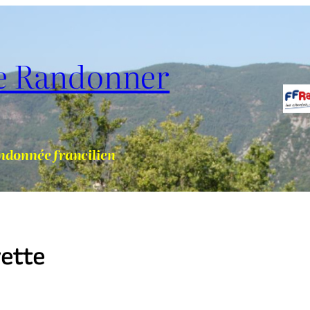
de Randonner
ndonnée francilien
vette