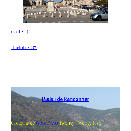
(suite…)
11 octobre 2021
Plaisir de Randonner
Conçu avec
WordPress
Twenty-Twenty Five