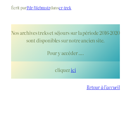
Écrit par
Pdr-Webmstr
dans
cr-trek
Nos archives treks et séjours sur la période 2016-2020
sont disponibles sur notre ancien site.
Pour y accéder ….
cliquez
ici
Retour à l’accueil