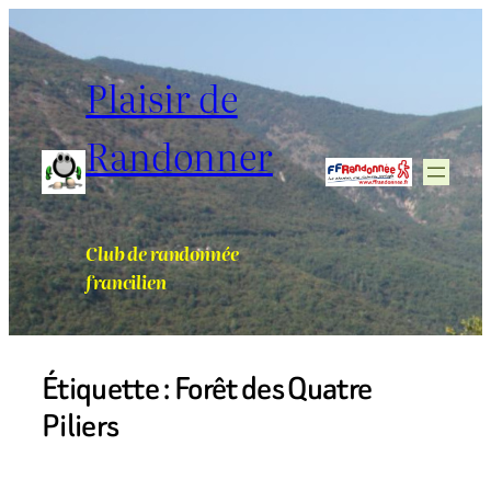
Aller
au
contenu
Plaisir de
Randonner
Club de randonnée
francilien
Étiquette :
Forêt des Quatre
Piliers