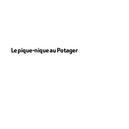
Départ par les escaliers de l’église de Vétheuil
Le pique-nique au Potager