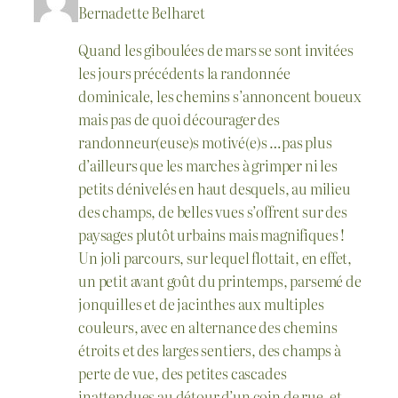
Bernadette Belharet
Quand les giboulées de mars se sont invitées
les jours précédents la randonnée
dominicale, les chemins s’annoncent boueux
mais pas de quoi décourager des
randonneur(euse)s motivé(e)s …pas plus
d’ailleurs que les marches à grimper ni les
petits dénivelés en haut desquels, au milieu
des champs, de belles vues s’offrent sur des
paysages plutôt urbains mais magnifiques !
Un joli parcours, sur lequel flottait, en effet,
un petit avant goût du printemps, parsemé de
jonquilles et de jacinthes aux multiples
couleurs, avec en alternance des chemins
étroits et des larges sentiers, des champs à
perte de vue, des petites cascades
inattendues au détour d’un coin de rue, et