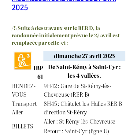
2025
/!\ Suite à des travaux sur le RER D, la
randonnée initialement prévue le 27 avril est
remplacée par celle-ci :
dimanche 27 avril 2025
De Saint-Rémy à Saint-Cyr :
IBP
les 4 vallées.
61
RENDEZ-
9H42 : Gare de St-Rémy-lès-
VOUS
Chevreuse (RER B)
Transport
8H45 : Châtelet-les-Halles RER B
Aller
direction St-Rémy
Aller : St-Rémy-lès-Chevreuse
BILLETS
Retour : Saint-Cyr (ligne U)