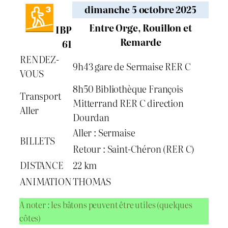
dimanche 5 octobre 2025
Entre Orge, Rouillon et
IBP
Remarde
61
RENDEZ-
9h43 gare de Sermaise RER C
VOUS
8h50 Bibliothèque François
Transport
Mitterrand RER C direction
Aller
Dourdan
Aller : Sermaise
BILLETS
Retour : Saint-Chéron (RER C)
DISTANCE
22 km
ANIMATION
THOMAS
A noter : les bâtons peuvent être utiles (quelques
côtes)