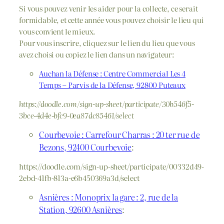
Si vous pouvez venir les aider pour la collecte, ce serait
formidable, et cette année vous pouvez choisir le lieu qui
vous convient le mieux.
Pour vous inscrire, cliquez sur le lien du lieu que vous
avez choisi ou copiez le lien dans un navigateur:
Auchan la Défense : Centre Commercial Les 4
Temps – Parvis de la Défense, 92800 Puteaux
https://doodle.com/sign-up-sheet/participate/30b546f5-
3bce-4d4e-bfc9-0ea87dc85461/select
Courbevoie : Carrefour Charras : 20 ter rue de
Bezons, 92400 Courbevoie
:
https://doodle.com/sign-up-sheet/participate/00332d49-
2ebd-41fb-813a-e6b450369a3d/select
Asnières : Monoprix la gare : 2, rue de la
Station, 92600 Asnières
: