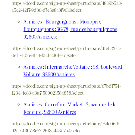
https://doodle.com/sign-up-sheet/participate/4839b5a3-
a5c2-42f7-9d86-d7e6e848f961/select
Asnières – Bourguignons : Monoprix
Bourguignons : 76/78, rue des bourguignons,
92600 Asnières
:
https://doodle.com/sign-up-sheet/participate/d1e023ac-
0e11-4037-8144-fdc1cc161ead/select
Asnières : Intermarché Voltaire : 98, boulevard
Voltaire, 92600 Asnières
https://doodle.com/sign-up-sheet/participate/67bd1754-
1234-4c83-a3a7-509021584858/select
Asnières : Carrefour Market : 3, avenue de la
Redoute, 92600 Asnières
https://doodle.com/sign-up-sheet/participate/c54e06fb-
92ac-46b7-8e73-2618a443d7a4/select