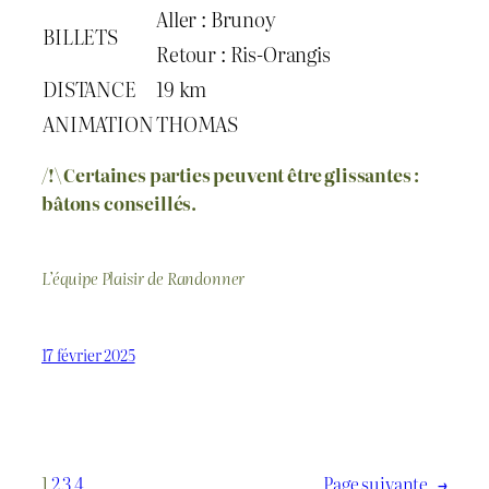
Aller : Brunoy
BILLETS
Retour : Ris-Orangis
DISTANCE
19 km
ANIMATION
THOMAS
/!\ Certaines parties peuvent être glissantes :
bâtons conseillés.
L’équipe Plaisir de Randonner
17 février 2025
1
2
3
4
Page suivante
→