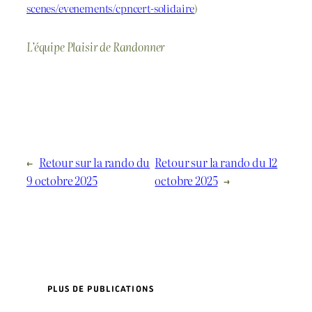
scenes/evenements/cpncert-solidaire
)
L’équipe Plaisir de Randonner
←
Retour sur la rando du
Retour sur la rando du 12
9 octobre 2025
octobre 2025
→
PLUS DE PUBLICATIONS