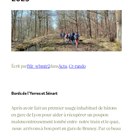
Écrit par
Pdr_wbmtr2
dans
Actu
, 
Cr-rando
Bords de l’Yerres et Sénart
Après avoir fait un premier usage inhabituel de bâtons
en gare de Lyon pour aider à récupérer un poupon
malencontreusement tombé entre notre train et le quai,
nous arrivons à bon port en gare de Brunoy. Par ce beau