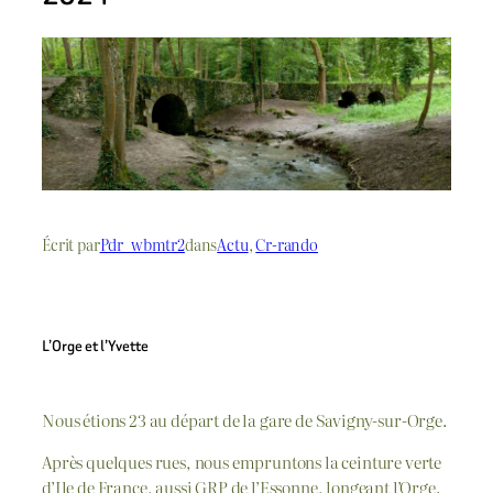
Écrit par
Pdr_wbmtr2
dans
Actu
, 
Cr-rando
L’Orge et l’Yvette
Nous étions 23 au départ de la gare de Savigny-sur-Orge.
Après quelques rues, nous empruntons la ceinture verte
d’Ile de France, aussi GRP de l’Essonne, longeant l’Orge.