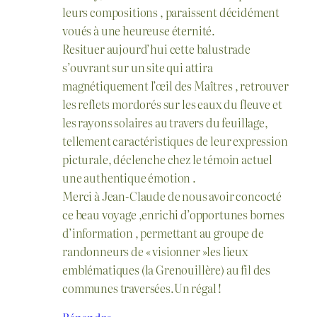
leurs compositions , paraissent décidément
voués à une heureuse éternité.
Resituer aujourd’hui cette balustrade
s’ouvrant sur un site qui attira
magnétiquement l’œil des Maîtres , retrouver
les reflets mordorés sur les eaux du fleuve et
les rayons solaires au travers du feuillage,
tellement caractéristiques de leur expression
picturale, déclenche chez le témoin actuel
une authentique émotion .
Merci à Jean-Claude de nous avoir concocté
ce beau voyage ,enrichi d’opportunes bornes
d’information , permettant au groupe de
randonneurs de « visionner »les lieux
emblématiques (la Grenouillère) au fil des
communes traversées.Un régal !