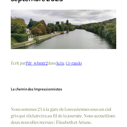
Écrit par
Pdr_wbmtr2
dans
Actu
, 
Cr-rando
Le chemin des Impressionnistes
Nous sommes 23 à la gare de Louveciennes sous un ciel
gris qui s’éclaircira au fil de la journée. Nous accueillons
deux nouvelles recrues : Élisabeth et Ariane.