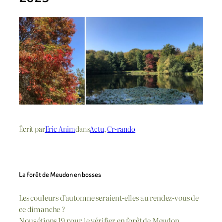
Écrit par
Eric Anim
dans
Actu
, 
Cr-rando
La forêt de Meudon en bosses
Les couleurs d’automne seraient-elles au rendez-vous de
ce dimanche ?
Nous étions 19 pour le vérifier en forêt de Meudon.