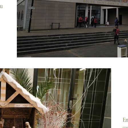
du
En
sa