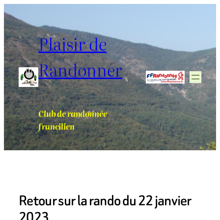
Aller
au
contenu
Plaisir de
Randonner
Club de randonnée
francilien
Retour sur la rando du 22 janvier
2023