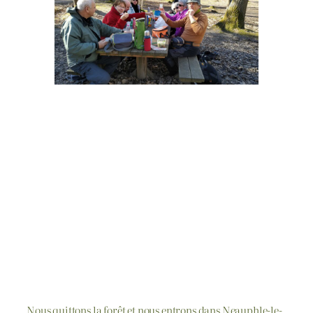
Nous quittons la forêt et nous entrons dans Neauphle-le-