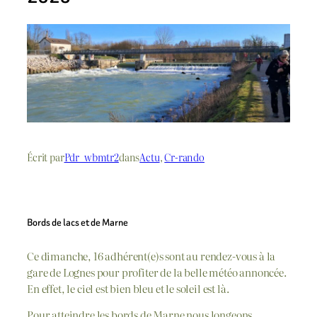
Écrit par
Pdr_wbmtr2
dans
Actu
, 
Cr-rando
Bords de lacs et de Marne
Ce dimanche, 16 adhérent(e)s sont au rendez-vous à la
gare de Lognes pour profiter de la belle météo annoncée.
En effet, le ciel est bien bleu et le soleil est là.
Pour atteindre les bords de Marne nous longeons