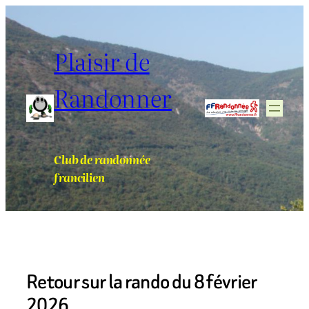
Aller
au
contenu
Plaisir de
Randonner
Club de randonnée
francilien
Retour sur la rando du 8 février
2026