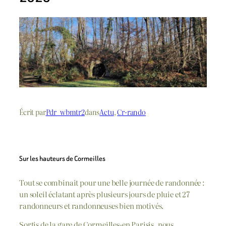
Écrit par
Pdr_wbmtr2
dans
Actu
, 
Cr-rando
Sur les hauteurs de Cormeilles
Tout se combinait pour une belle journée de randonnée :
un soleil éclatant après plusieurs jours de pluie et 27
randonneurs et randonneuses bien motivés.
Sortis de la gare de Cormeilles-en Parisis, nous