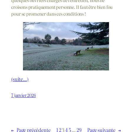
quelques ouvriers chargés de l’entretien, nous ne
croisons pratiquement personne. Il faut être bien fou
pour se promener dans ces conditions !
(suite…)
7 janvier 2026
←
Page précédente
1
2
3
4
5
…
29
Page suivante
→